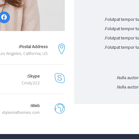
Folutpat tempor tu
Folutpat tempor tu
Folutpat tempor tu
Postal Address:
Folutpat tempor tu
s Angeles, California, US.
Skype:
Nulla aucto
Cindy322
Nulla aucto
Web:
stylemixthemes.com