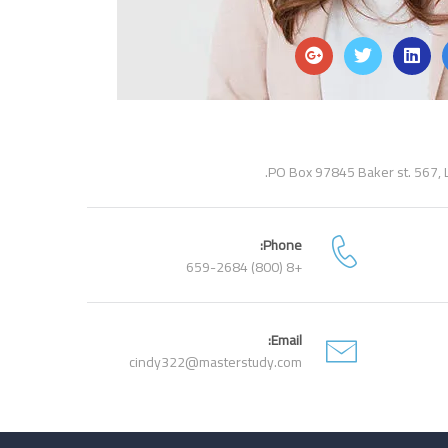
PO Box 97845 Baker st. 567, Lo
Phone:
+8 (800) 659-2684
Email:
cindy322@masterstudy.com