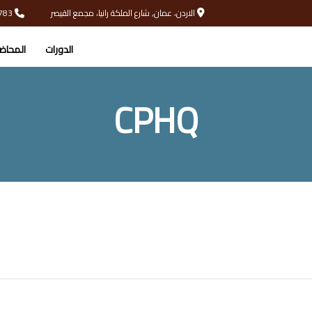
الاردن، عمان, شارع الملكة رانيا، مجمع القيصر
00962793331783
الدورات
المحاض
CPHQ