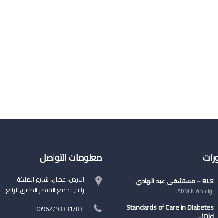
ورات
معلومات التواصل
الاردن، عمان، شارع الملكة
BLS – مستشفى عبد الهادي
رانيا,مجمع القيصر الطابق الرابع
بواسطة ADMIN
Standards of Care in Diabetes
00962793331783
(Old...